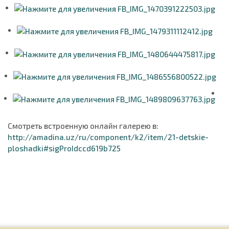
Смотреть встроенную онлайн галерею в:
http://amadina.uz/ru/component/k2/item/21-detskie-
ploshadki#sigProIdccd619b725