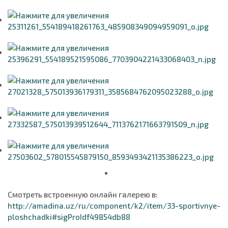
Смотреть встроенную онлайн галерею в:
http://amadina.uz/ru/component/k2/item/33-sportivnye-
ploshchadki#sigProIdf49854db88