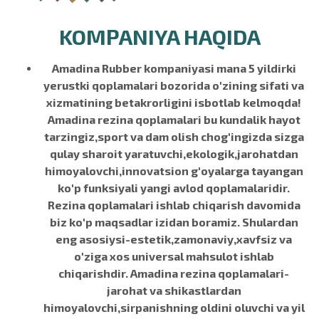
KOMPANIYA HAQIDA
Amadina Rubber kompaniyasi mana 5 yildirki
yerustki qoplamalari bozorida o'zining sifati va
xizmatining betakrorligini isbotlab kelmoqda!
Amadina rezina qoplamalari bu kundalik hayot
tarzingiz,sport va dam olish chog'ingizda sizga
qulay sharoit yaratuvchi,ekologik,jarohatdan
himoyalovchi,innovatsion g'oyalarga tayangan
ko'p funksiyali yangi avlod qoplamalaridir.
Rezina qoplamalari ishlab chiqarish davomida
biz ko'p maqsadlar izidan boramiz. Shulardan
eng asosiysi-estetik,zamonaviy,xavfsiz va
o'ziga xos universal mahsulot ishlab
chiqarishdir. Amadina rezina qoplamalari-
jarohat va shikastlardan
himoyalovchi,sirpanishning oldini oluvchi va yil