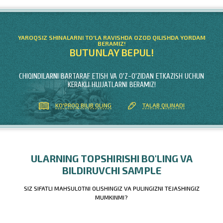
YAROQSIZ SHINALARNI TO'LA RAVISHDA OZOD QILISHDA YORDAM
BERAMIZ!
BUTUNLAY BEPUL!
CHIQINDILARNI BARTARAF ETISH VA O'Z-O'ZIDAN ETKAZISH UCHUN
KERAKLI HUJJATLARNI BERAMIZ!
KO'PROQ BILIB OLING
TALAB QILINADI
ULARNING TOPSHIRISHI BO'LING VA
BILDIRUVCHI SAMPLE
SIZ SIFATLI MAHSULOTNI OLISHINGIZ VA PULINGIZNI TEJASHINGIZ
MUMKINMI?