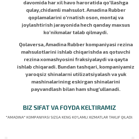
davomida har xil havo haroratida qo'llashga
qulay,chidamli mahsulot. Amadina Rubber
qoplamalarini o'rnatish oson, montaj va
joylashtirish jarayonida hech qanday maxsus
ko'nikmalar talab qilmaydi.
Qolaversa, Amadina Rubber kompaniyasi rezina
mahsulotlarini ishlab chiqarishda as qotuvchi
rezina xomashyosini fraksiyalaydi va qayta
ishlab chiqaradi. Bundan tashqari, kompaniyamiz
yaroqsiz shinalarni utilizatsiyalash va yuk
mashinalarining eskirgan shinalarini
payvandlash bilan ham shug'ullanadi.
BIZ SIFAT VA FOYDA KELTIRAMIZ
"AMADINA" KOMPANIYASI SIZGA KENG KO'LAMLI XIZMATLAR TAKLIF QILADI: