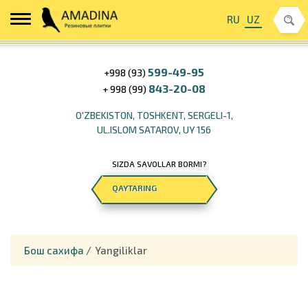
RU
UZ
599-49-95
+998 (93)
843-20-08
+ 998 (99)
O'ZBEKISTON, TOSHKENT, SERGELI-1,
UL.ISLOM SATAROV, UY 156
SIZDA SAVOLLAR BORMI?
QAYTARING
Бош сахифа
/
Yangiliklar