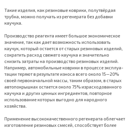
Такие изделия, как резиновые коврики, полутвёрдая
трубка, мож­но получать из регенерата без добавки
каучука.
Производство реагента имеет большое экономическое
значе­ние, так как дает возможность использовать
каучук, который оста­ется от старых резиновых изделий,
сократить расход свежего кау­чука и значительно
снизить затраты на производство резиновых изделий.
Например, автомобильные коврики в процессе эксплуа­
тации теряют в результате износа всего около 15—20%
своей первоначальной массы, таким образом, в старых
автопокрышках ос­тается около 75% израсходованного
каучука и других ценных ингредиентов, повторное
использование которых выгодно для народного
хозяйства.
Применение высококачественного регенерата облегчает
изготовление резиновых смесей, способствует более