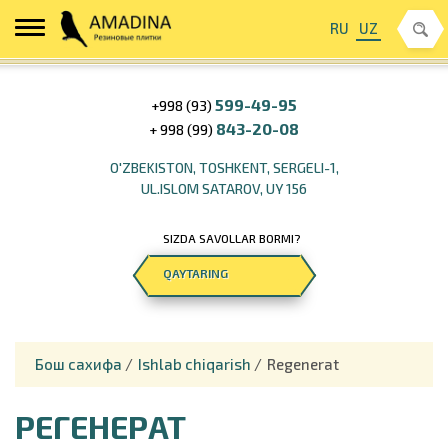
RU
UZ
599-49-95
+998 (93)
843-20-08
+ 998 (99)
O'ZBEKISTON, TOSHKENT, SERGELI-1,
UL.ISLOM SATAROV, UY 156
SIZDA SAVOLLAR BORMI?
QAYTARING
Бош сахифа
/
Ishlab chiqarish
/
Regenerat
РЕГЕНЕРАТ