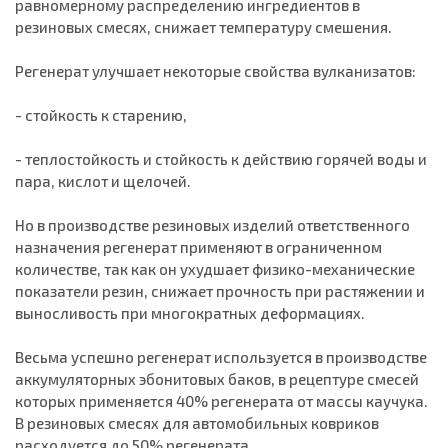
равномерному рас­пределению ингредиентов в
резиновых смесях, снижает температуру смешения.
Регенерат улучшает некоторые свойства вулканизатов:
- стой­кость к старению,
- теплостойкость и стойкость к действию горячей воды и
пара, кислот и щелочей.
Но в производстве резиновых изделий ответственного
назначения регенерат применяют в ограни­ченном
количестве, так как он ухудшает физико-механические
показатели резин, снижает прочность при растяжении и
выносливость при многократных деформациях.
Весьма успешно регенерат используется в производстве
аккумуляторных эбонитовых баков, в рецептуре смесей
которых при­меняется 40% регенерата от массы каучука.
В резиновых смесях для автомобильных ковриков
расходуется до 50% регенерата.