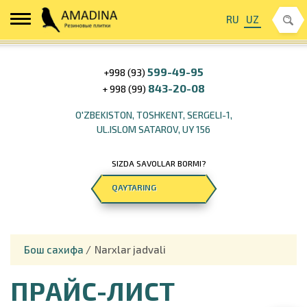
RU
UZ
599-49-95
+998 (93)
843-20-08
+ 998 (99)
O'ZBEKISTON, TOSHKENT, SERGELI-1,
UL.ISLOM SATAROV, UY 156
SIZDA SAVOLLAR BORMI?
QAYTARING
Бош сахифа
/
Narxlar jadvali
ПРАЙС-ЛИСТ