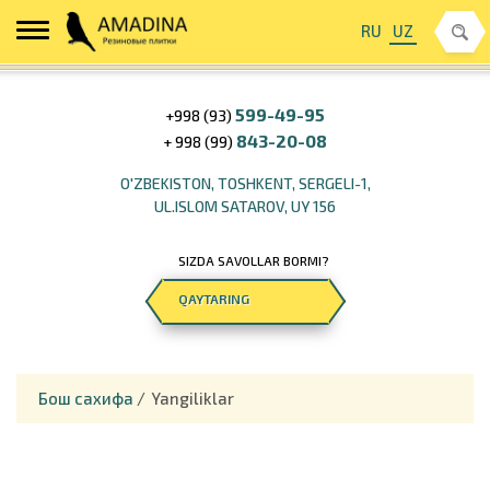
RU
UZ
599-49-95
+998 (93)
843-20-08
+ 998 (99)
O'ZBEKISTON, TOSHKENT, SERGELI-1,
UL.ISLOM SATAROV, UY 156
SIZDA SAVOLLAR BORMI?
QAYTARING
Бош сахифа
/
Yangiliklar